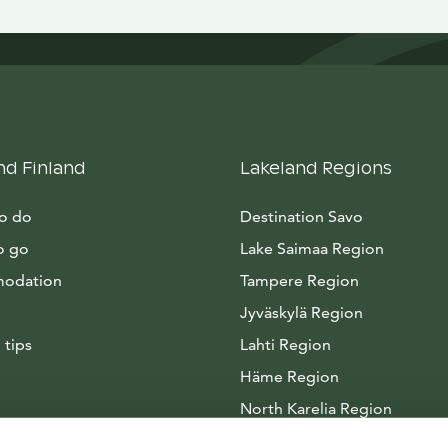
nd Finland
Lakeland Regions
to do
Destination Savo
o go
Lake Saimaa Region
odation
Tampere Region
Jyväskylä Region
 tips
Lahti Region
Häme Region
North Karelia Region
Arctic Lakeland