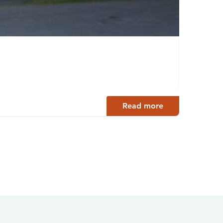
Kurk
Ylöjärvi
Read more