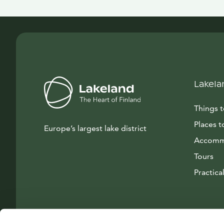
Lakela
Things 
Places t
Europe’s largest lake district
Accomm
Tours
Practical