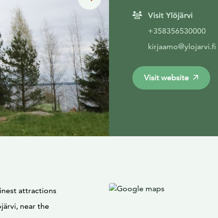
Visit Ylöjärvi
+358356530000
kirjaamo@ylojarvi.fi
Visit website
inest attractions
öjärvi, near the