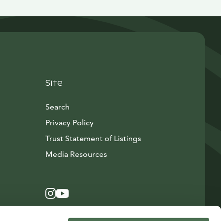
Site
Search
Privacy Policy
Trust Statement of Listings
Avautuu uuteen ikkunaan
Media Resources
Instagram
Avautuu uuteen ikkunaan
YouTube
Avautuu uuteen ikkunaan