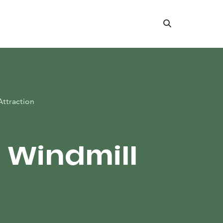
Search
Attraction
ä Windmill