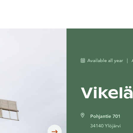
Available all year
|
Vikel
Pohjantie 701
34140 Ylöjärvi
Siirry seuraavaan