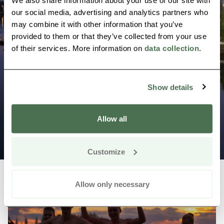
We also share information about your use of our site with
our social media, advertising and analytics partners who
einem durch unsere Freude an allem aus, was das
may combine it with other information that you’ve
Stadtleben zu bieten hat. Zum anderen haben wir
provided to them or that they’ve collected from your use
eine enge Verbindung zur Natur, denn sie ist der
of their services. More information on
data collection
.
Ursprung von allem und ist noch überall präsent,
Foto: Atacan Ergin
egal wohin wir gehen.
Show details
Urban Aktivitäten
Allow all
Customize
Allow only necessary