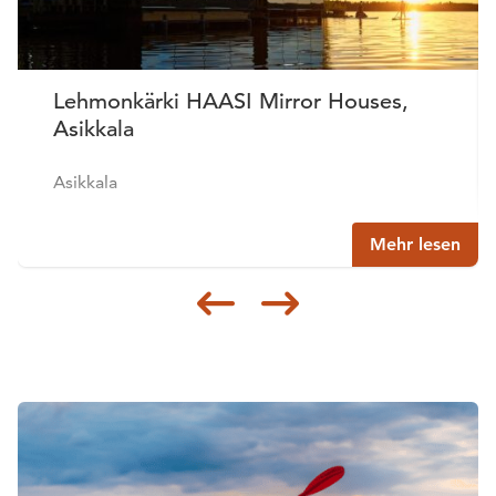
Lehmonkärki HAASI Mirror Houses,
Asikkala
Asikkala
Mehr lesen
Siirry edellisee
Siirry seur