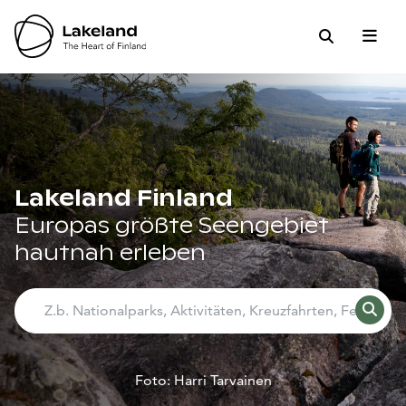
Hyppää
sisältöön
Open 
Close
Suche
Lakeland Finland
Europas größte Seengebiet
hautnah erleben
Z.b. Nationalparks, Aktivitäten, Kreuzfahrten, Ferienhäuser,
Suche
Foto: Harri Tarvainen