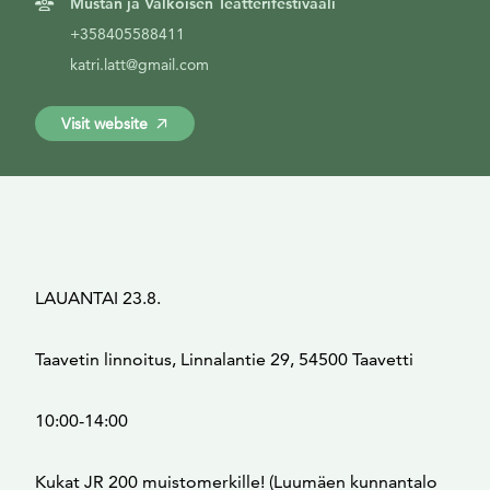
Mustan ja Valkoisen Teatterifestivaali
+358405588411
katri.latt@gmail.com
Visit website
LAUANTAI 23.8.
Taavetin linnoitus, Linnalantie 29, 54500 Taavetti
10:00-14:00
Kukat JR 200 muistomerkille! (Luumäen kunnantalo