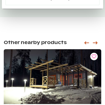
Other nearby products
Siirry e
Sii