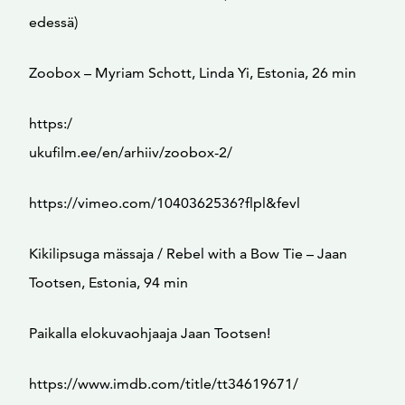
edessä)
Zoobox – Myriam Schott, Linda Yi, Estonia, 26 min
https:/
ukufilm.ee/en/arhiiv/zoobox-2/
https://vimeo.com/1040362536?flpl&fevl
Kikilipsuga mässaja / Rebel with a Bow Tie – Jaan
Tootsen, Estonia, 94 min
Paikalla elokuvaohjaaja Jaan Tootsen!
https://www.imdb.com/title/tt34619671/