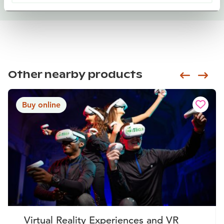
Other nearby products
Siirry e
Sii
Buy online
Virtual Reality Experiences and VR