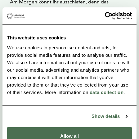
Am Morgen könnt ihr ausschlafen, denn das
Frühstück wird direkt in den Kühlschrank geliefert.
Herzlich willkommen – genießt unsere Angebote
This website uses cookies
und entspannt euch in Ruhe, nur ihr zwei!
We use cookies to personalise content and ads, to
provide social media features and to analyse our traffic.
We also share information about your use of our site with
our social media, advertising and analytics partners who
may combine it with other information that you’ve
provided to them or that they’ve collected from your use
of their services. More information on
data collection
.
Show details
Allow all