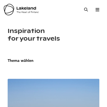
Hyppää
sisältöön
Open 
Close
Suche
Inspiration
for your travels
Thema wählen