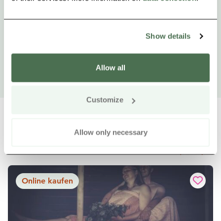
Show details
Allow all
Customize
Allow only necessary
Weitere Produkte in der Nähe
Siirry e
Sii
Online kaufen