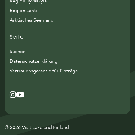
Region Jyväskylä
Region Lahti
Arktisches Seenland
Seite
Suchen
Datenschutzerklärung
Vertrauensgarantie für Einträge
Instagram
Avautuu uuteen ikkunaan
YouTube
Avautuu uuteen ikkunaan
© 2026 Visit Lakeland Finland