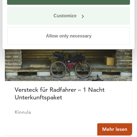
Weitere Produkte in der Nähe
Siirry e
Sii
Customize
Online kaufen
Allow only necessary
Versteck für Radfahrer – 1 Nacht
Unterkunftspaket
Kinnula
Mehr lesen