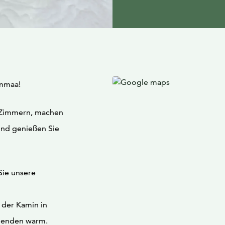
änmaa!
n Zimmern, machen
und genießen Sie
Sie unsere
 der Kamin in
Abenden warm.