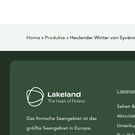
Home
»
Produkte
»
Heulender Winter von Syvänm
Lakela
Sehen &
Aktivitä
Das finnische Seengebiet ist das
Unterku
größte Seengebiet in Europa.