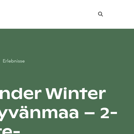
Suche
Erlebnisse
nder Winter
yvänmaa – 2-
e-