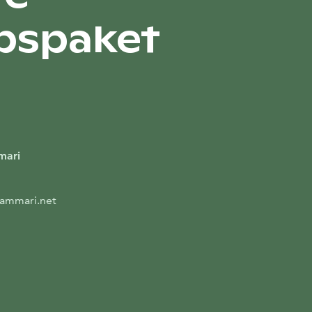
bspaket
mari
ammari.net