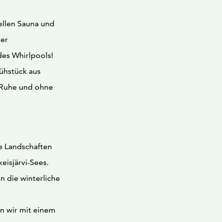
nellen Sauna und
ner
es Whirlpools!
ühstück aus
 Ruhe und ohne
e Landschaften
isjärvi-Sees.
n die winterliche
 wir mit einem