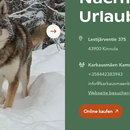
Urlau
Siirry seuraavaan
Lestijärventie 375
43900 Kinnula
Karkausmäen Kam
+358442383943
info@karkausmaenk
Webseite besuchen
Online kaufen