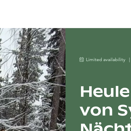
Limited availability
|
Heule
von S
Nächt