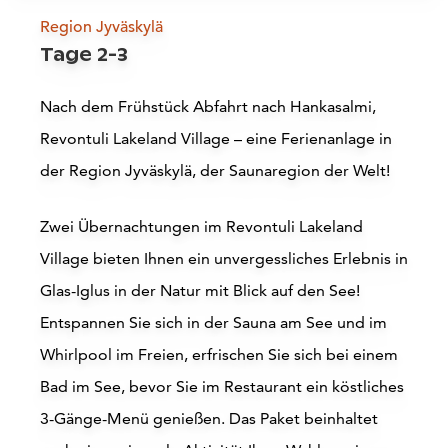
Region Jyväskylä
Päijänne-See
Tage 2-3
Padasjoki
Nach dem Frühstück Abfahrt nach Hankasalmi,
L
Revontuli Lakeland Village – eine Ferienanlage in
Mehr lesen
der Region Jyväskylä, der Saunaregion der Welt!
Zwei Übernachtungen im Revontuli Lakeland
Village bieten Ihnen ein unvergessliches
Erlebnis in
Glas-Iglus in der Natur mit Blick auf den See!
Entspannen Sie sich in der Sauna am See und im
Whirlpool im Freien, erfrischen Sie sich bei einem
Accommodations
Bad im See, bevor Sie im Restaurant ein köstliches
3-Gänge-Menü genießen.
Das Paket beinhaltet
Siirry edell
Siirr