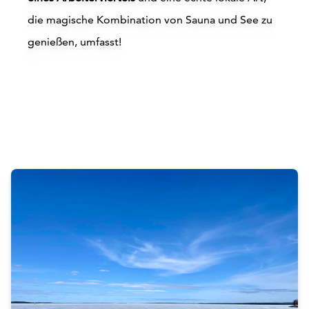
die magische Kombination von Sauna und See zu
Siirry edell
Siirr
genießen, umfasst!
Online kaufen
O
Attractions
Siirry edell
Siirr
Revontuli Lakeland Village – Die
Glas-iglus
Online kaufen
Hankasalmi