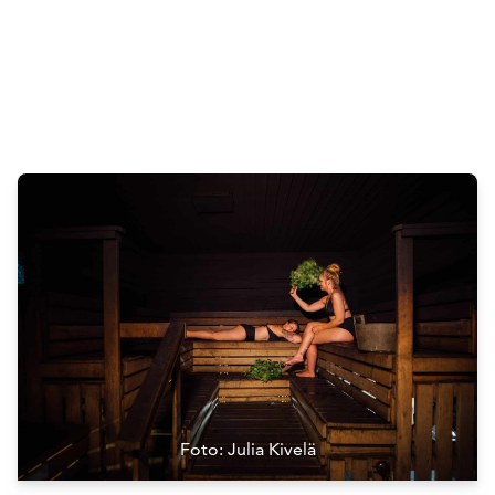
Attractions
Siirry edell
Siirr
O
Foto: Julia Kivelä