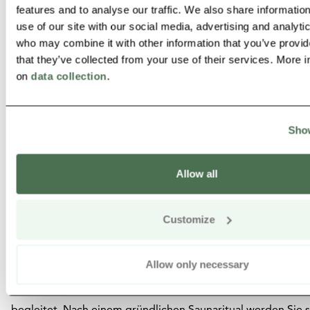
features and to analyse our traffic. We also share informatio
use of our site with our social media, advertising and analyti
Vellamo Kräutersauna für kleine Gr
who may combine it with other information that you’ve provid
familien, Lahti
that they’ve collected from your use of their services. More 
on
data collection
.
Wir machen eine gemächliche Wanderung in den nahe gel
Show
wir Kräuter für unser Fußbad und Zweige für unsere persön
Abschlagmassage mit Zweigbüscheln sammeln. Sie werden 
Allow all
Bedeutung der Natur in der finnischen Kultur, der finnische
Kräutermedizin sowie über die Kräfte von Kräutern und and
Customize
unterrichtet. Nach der Rückkehr zum Hotel bekommen Sie 
zur Sauna-Etikette und den gesundheitsfördernden Effekten
Wir beginnen unser Kräutersaunaritual mit Gesichtsmaske 
Allow only necessary
Saunagang wird von einem/einer traditionellen Saunathera
begleitet. Nach einem gründlichen Saunaritual werden Sie s