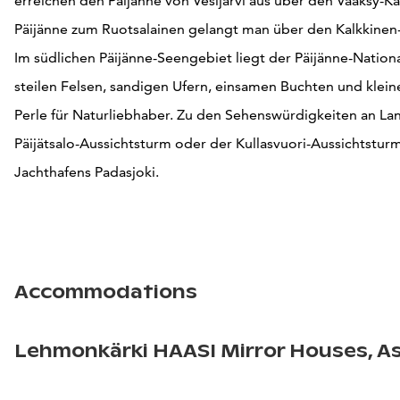
erreichen den Päijänne von Vesijärvi aus über den Vääksy-K
Päijänne zum Ruotsalainen gelangt man über den Kalkkinen-
Im südlichen Päijänne-Seengebiet liegt der Päijänne-Nation
steilen Felsen, sandigen Ufern, einsamen Buchten und kleine
Perle für Naturliebhaber. Zu den Sehenswürdigkeiten an La
Päijätsalo-Aussichtsturm oder der Kullasvuori-Aussichtstur
Jachthafens Padasjoki.
Accommodations
Lehmonkärki HAASI Mirror Houses, As