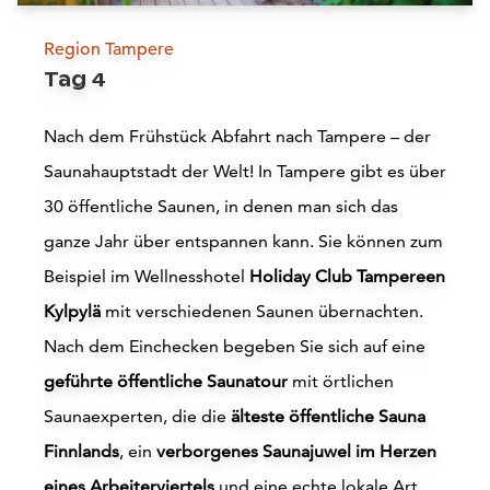
Region Tampere
Tag 4
Sauna Hopping
Nach dem Frühstück Abfahrt nach Tampere – der
Saunahauptstadt der Welt! In Tampere gibt es über
Hankasalmi
30 öffentliche Saunen, in denen man sich das
Mehr lesen
ganze Jahr über entspannen kann. Sie können zum
Beispiel im Wellnesshotel
Holiday Club Tampereen
Kylpylä
mit verschiedenen Saunen übernachten.
Nach dem Einchecken begeben Sie sich auf eine
geführte öffentliche Saunatour
mit örtlichen
Saunaexperten, die die
älteste öffentliche Sauna
Finnlands
, ein
verborgenes Saunajuwel im Herzen
Accommodations
eines Arbeiterviertels
und eine echte lokale Art,