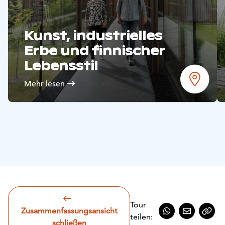
Mehr lesen
Kunst, industrielles
Erbe und finnischer
Lebensstil
Mehr lesen
Tour
Zusammenfassungsansicht
teilen:
schließen
Auf WhatsApp t
Per E-Mail 
Link