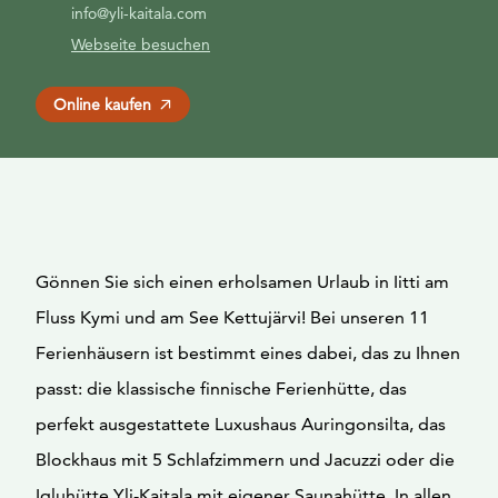
info@yli-kaitala.com
Webseite besuchen
Online kaufen
Gönnen Sie sich einen erholsamen Urlaub in Iitti am
Fluss Kymi und am See Kettujärvi! Bei unseren 11
Ferienhäusern ist bestimmt eines dabei, das zu Ihnen
passt: die klassische finnische Ferienhütte, das
perfekt ausgestattete Luxushaus Auringonsilta, das
Blockhaus mit 5 Schlafzimmern und Jacuzzi oder die
Igluhütte Yli-Kaitala mit eigener Saunahütte. In allen