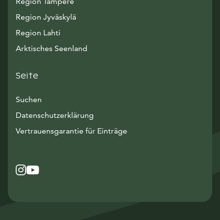
Region Tampere
Region Jyväskylä
Region Lahti
Arktisches Seenland
Seite
Suchen
Datenschutzerklärung
Vertrauensgarantie für Einträge
Instagram
Avautuu uuteen ikkunaan
YouTube
Avautuu uuteen ikkunaan