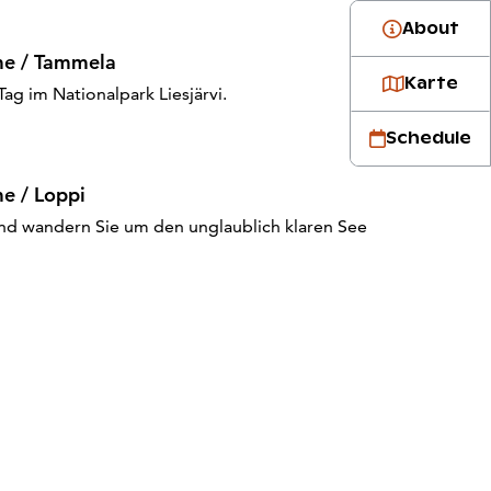
About
me / Tammela
Karte
ag im Nationalpark Liesjärvi.
Schedule
e / Loppi
und wandern Sie um den unglaublich klaren See