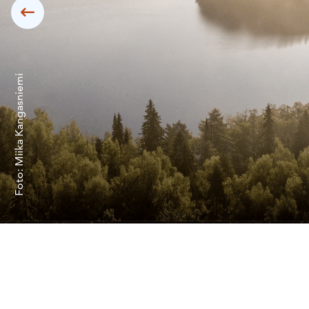
Siirry edelliseen
Foto: Miika Kangasniemi