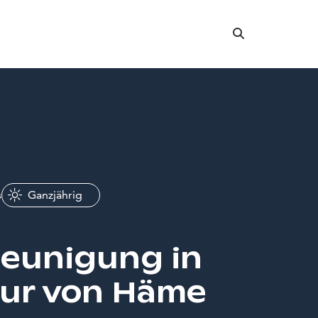
Suche
s
Ganzjährig
leunigung in
tur von Häme