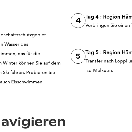
Tag 4 : Region Hä
4
Verbringen Sie einen T
ndschaftsschutzgebiet
en Wasser des
Tag 5 : Region Häm
immen, das für die
5
Transfer nach Loppi 
m Winter können Sie auf dem
Iso-Melkutin.
Ski fahren. Probieren Sie
r auch Eisschwimmen.
navigieren