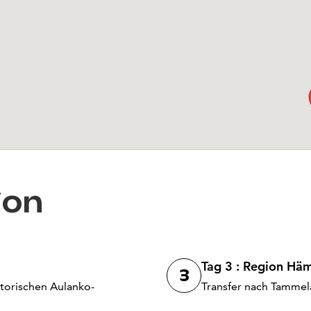
ion
Tag 3 : Region Hä
3
torischen Aulanko-
Transfer nach Tammela