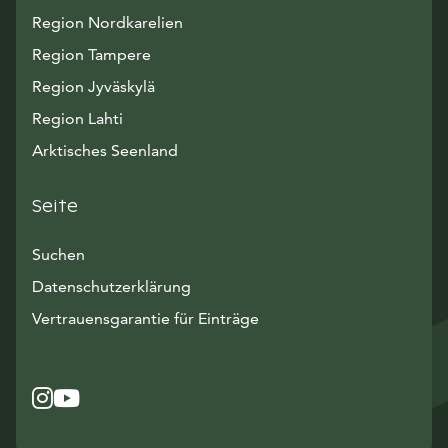
Region Nordkarelien
Region Tampere
Region Jyväskylä
Region Lahti
Arktisches Seenland
Seite
Suchen
Datenschutzerklärung
Vertrauensgarantie für Einträge
Instagram
Avautuu uuteen ikkunaan
YouTube
Avautuu uuteen ikkunaan