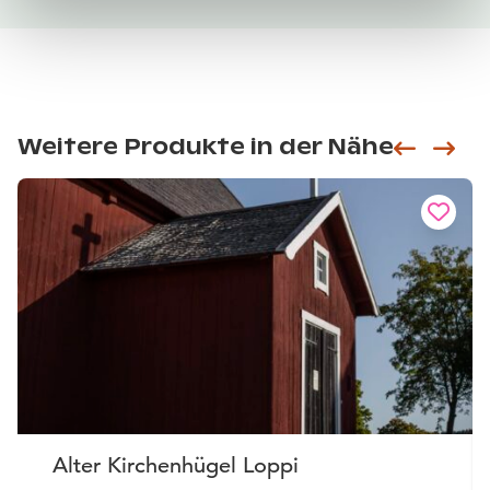
Weitere Produkte in der Nähe
Siirry e
Sii
Alter Kirchenhügel Loppi