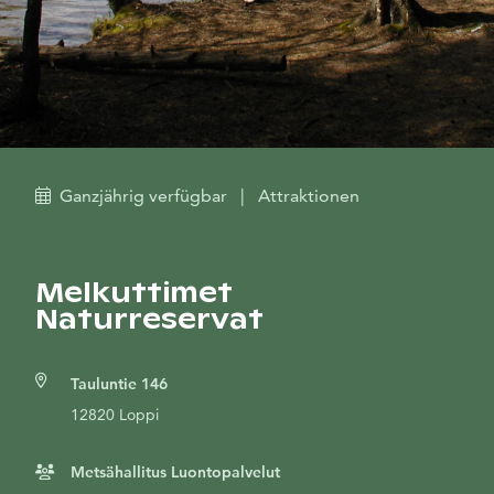
Ganzjährig verfügbar
|
Attraktionen
Melkuttimet
Naturreservat
Tauluntie 146
12820 Loppi
Metsähallitus Luontopalvelut