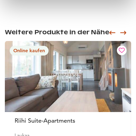
Weitere Produkte in der Nähe
Siirry e
Sii
Online kaufen
Riihi Suite-Apartments
Laukaa