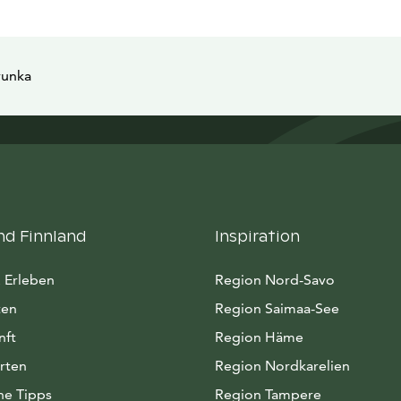
runka
nd Finnland
Inspiration
 Erleben
Region Nord-Savo
ten
Region Saimaa-See
nft
Region Häme
rten
Region Nordkarelien
he Tipps
Region Tampere