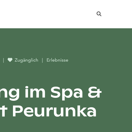
Suche
r
|
Zugänglich
|
Erlebnisse
ng im Spa &
t Peurunka