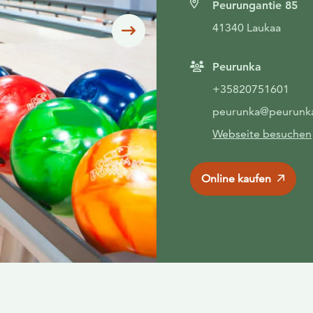
Peurungantie 85
41340 Laukaa
Siirry seuraavaan
Peurunka
+35820751601
peurunka@peurunka
Webseite besuchen
Online kaufen