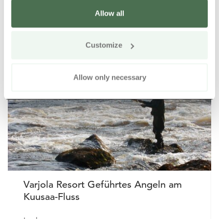
Allow all
Weitere Produkte in der Nähe
Siirry e
Sii
Customize
Online kaufen
Allow only necessary
Varjola Resort Geführtes Angeln am
Kuusaa-Fluss