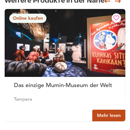
Weitere Produkte in der Nähe
Siirry e
Sii
Online kaufen
Das einzige Mumin-Museum der Welt
Tampere
Mehr lesen