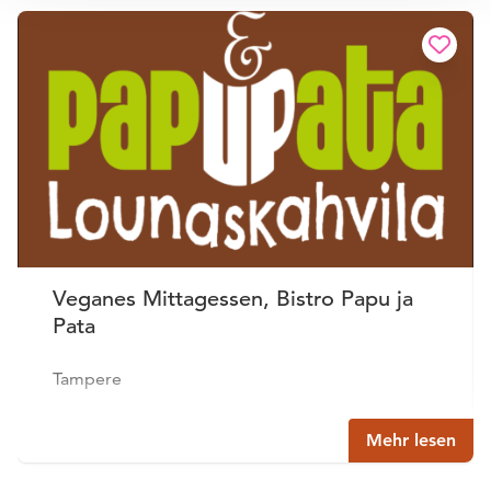
Veganes Mittagessen, Bistro Papu ja
Pata
Tampere
Mehr lesen