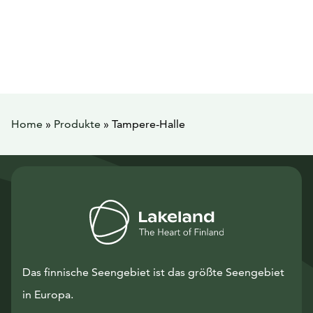
Home
»
Produkte
»
Tampere-Halle
Das finnische Seengebiet ist das größte Seengebiet
in Europa.