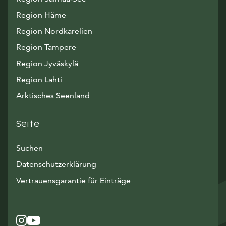
Region Häme
Region Nordkarelien
Region Tampere
Region Jyväskylä
Region Lahti
Arktisches Seenland
Seite
Suchen
Datenschutzerklärung
Vertrauensgarantie für Einträge
Instagram
Avautuu uuteen ikkunaan
YouTube
Avautuu uuteen ikkunaan