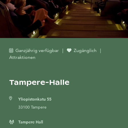
Ganzjährig verfügbar
|
Zugänglich
|
Attraktionen
Tampere-Halle
Yliopistonkatu 55
33100 Tampere
Tampere Hall