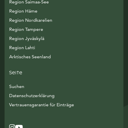
Region Saimaa-See
Region Häme
Region Nordkarelien
Region Tampere
Region Jyväskylä
Region Lahti
Arktisches Seenland
Seite
Suchen
Datenschutzerklärung
Vertrauensgarantie für Einträge
Instagram
Avautuu uuteen ikkunaan
YouTube
Avautuu uuteen ikkunaan