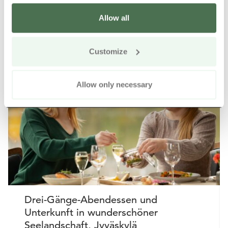
Allow all
Weitere Produkte in der Nähe
Siirry e
Sii
Customize
Online kaufen
Allow only necessary
Drei-Gänge-Abendessen und
Unterkunft in wunderschöner
Seelandschaft, Jyväskylä