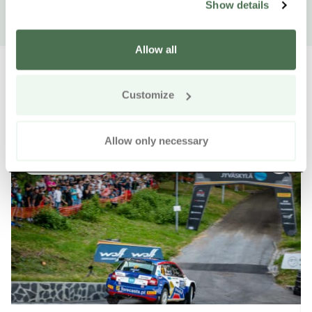
Show details
Allow all
Customize
Weitere Produkte in der Nähe
Siirry e
Sii
Allow only necessary
Online kaufen