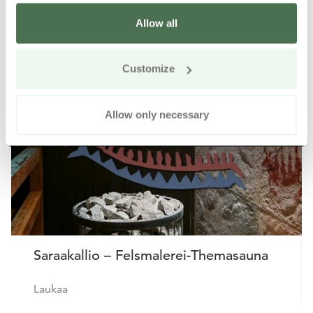
Allow all
Weitere Produkte in der Nähe
Siirry e
Sii
Customize
Online kaufen
Allow only necessary
Saraakallio – Felsmalerei-Themasauna
Laukaa