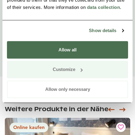
of their services. More information on
data collection
.
Show details
Allow all
Customize
Allow only necessary
Weitere Produkte in der Nähe
Siirry e
Sii
Online kaufen