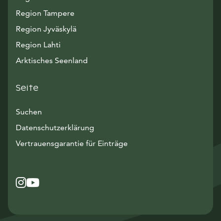
Region Tampere
Region Jyväskylä
Region Lahti
Arktisches Seenland
Seite
Suchen
Datenschutzerklärung
Vertrauensgarantie für Einträge
Instagram
Avautuu uuteen ikkunaan
YouTube
Avautuu uuteen ikkunaan