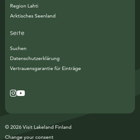
Region Lahti
Arktisches Seenland
Seite
Suchen
Datenschutzerklärung
Vertrauensgarantie für Einträge
Instagram
Avautuu uuteen ikkunaan
YouTube
Avautuu uuteen ikkunaan
© 2026 Visit Lakeland Finland
Change your consent