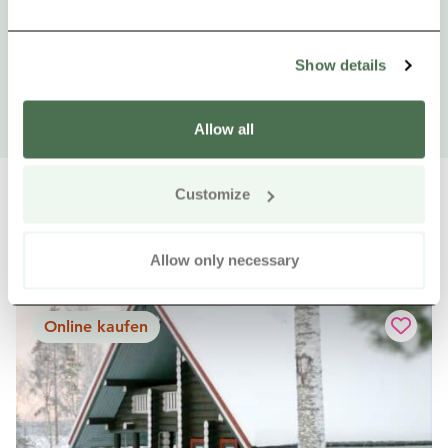
Show details
Allow all
Customize
Allow only necessary
Weitere Produkte in der Nähe
Siirry e
Sii
Online kaufen