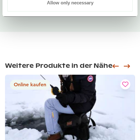
Allow only necessary
Weitere Produkte in der Nähe
Siirry e
Sii
Online kaufen