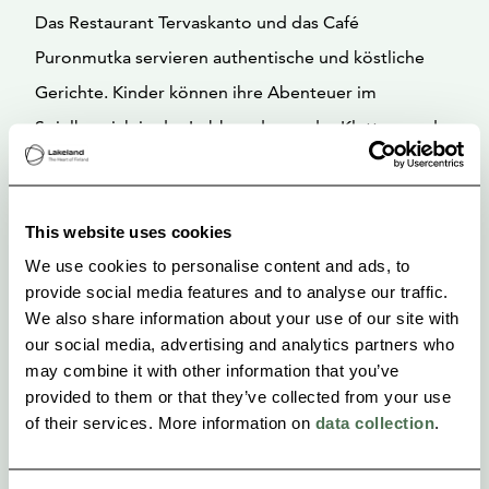
Das Restaurant Tervaskanto und das Café
Puronmutka servieren authentische und köstliche
Gerichte. Kinder können ihre Abenteuer im
Spielbereich in der Lobby oder an der Kletterwand
fortsetzen, und selbst unsere Zimmer sind mit
Sprossenwänden ausgestattet. Gekrönt wird der
This website uses cookies
perfekte Urlaub durch die luxuriöse Sauna in der
We use cookies to personalise content and ads, to
obersten Etage.
provide social media features and to analyse our traffic.
We also share information about your use of our site with
Entdecken Sie das gastfreundliche Dorf Koli und die
our social media, advertising and analytics partners who
atemberaubende Schönheit des Koli-Nationalparks!
may combine it with other information that you’ve
provided to them or that they’ve collected from your use
of their services. More information on
data collection
.