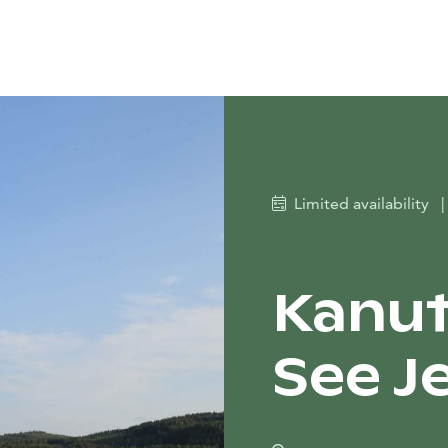
Limited availability
|
Kanut
See J