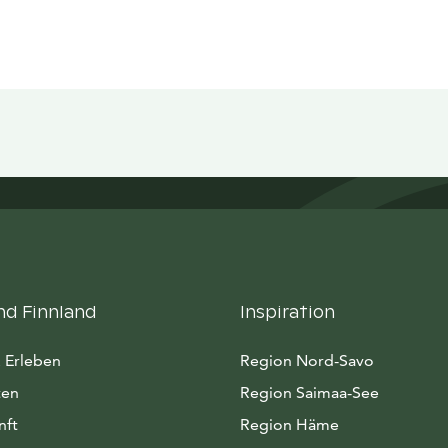
nd Finnland
Inspiration
 Erleben
Region Nord-Savo
ten
Region Saimaa-See
nft
Region Häme