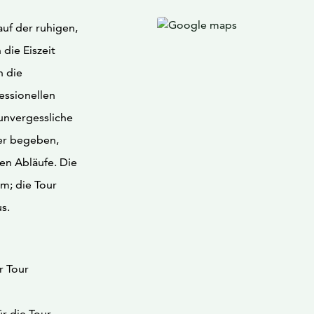
auf der ruhigen,
 die Eiszeit
n die
essionellen
unvergessliche
ser begeben,
hen Abläufe. Die
m; die Tour
s.
r Tour
ür die Tour