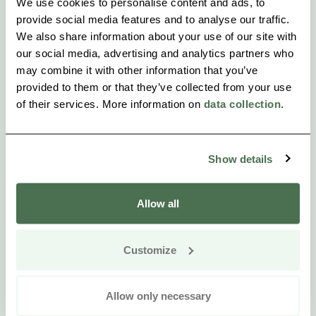
We use cookies to personalise content and ads, to
uns Ihre speziellen Ernährungswünsche mit!
provide social media features and to analyse our traffic.
We also share information about your use of our site with
Check-out.
our social media, advertising and analytics partners who
may combine it with other information that you’ve
provided to them or that they’ve collected from your use
Inklusive Leistungen:
of their services. More information on
data collection
.
– Unterkunft im Doppel- oder Zweibettzimmer
– Frühstücke
– Private Sauna (1 Std.) am Oravi kanal
Show details
– Bootstransfer zum Linnansaari-Nationalpark
Allow all
Customize
Allow only necessary