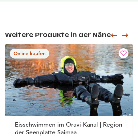
Weitere Produkte in der Nähe
Siirry e
Sii
Online kaufen
Eisschwimmen im Oravi-Kanal | Region
der Seenplatte Saimaa