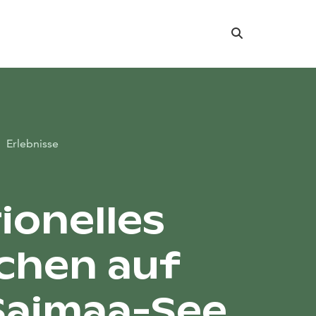
Suche
Erlebnisse
ionelles
schen auf
Saimaa-See