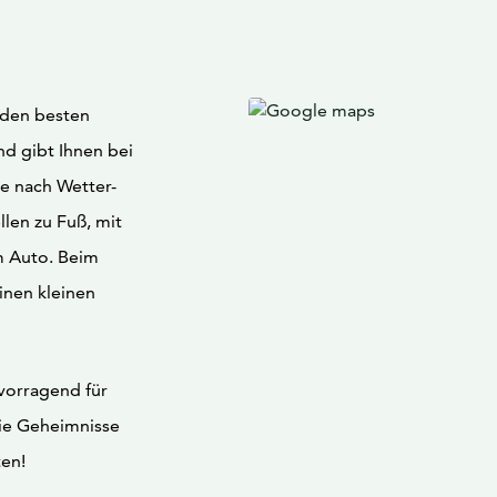
 den besten
nd gibt Ihnen bei
Je nach Wetter-
len zu Fuß, mit
m Auto. Beim
inen kleinen
vorragend für
die Geheimnisse
ten!