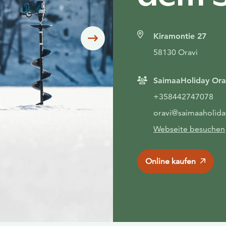
Kiramontie 27
Siirry seuraavaan
58130 Oravi
SaimaaHoliday Ora
+358442747078
oravi@saimaaholida
Webseite besuchen
Online kaufen