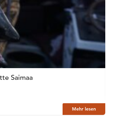
tte Saimaa
Eiss
Oravi
Mehr lesen