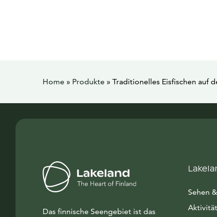
Home
»
Produkte
»
Traditionelles Eisfischen auf
Lakela
Sehen &
Aktivitä
Das finnische Seengebiet ist das