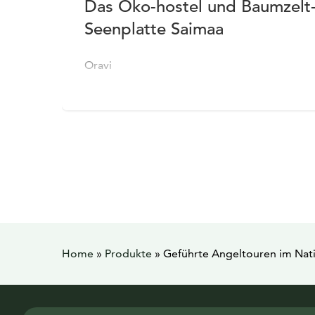
Das Öko-hostel und Baumzelt-T
Seenplatte Saimaa
Oravi
Home
»
Produkte
»
Geführte Angeltouren im Nati