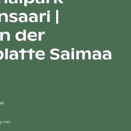
saari |
n der
latte Saimaa
vi
y.net