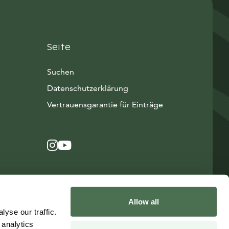
Seite
Suchen
Datenschutzerklärung
Vertrauensgarantie für Einträge
Instagram
Avautuu uuteen ikkunaan
YouTube
Avautuu uuteen ikkunaan
Allow all
yse our traffic.
 analytics