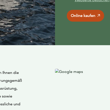
Online kaufen
n Ihnen die
ahrungsgemäß
usrüstung,
e sowie
essliche und