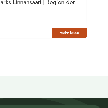
arks Linnansaari | Region der
Ville
Oravi
Mehr lesen