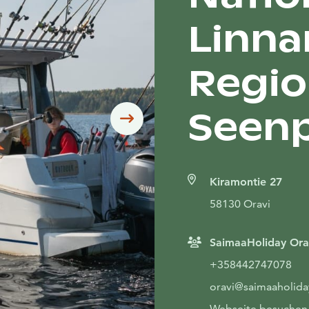
Linnan
Regio
Seenp
Siirry seuraavaan
Kiramontie 27
58130 Oravi
SaimaaHoliday Ora
+358442747078
oravi@saimaaholida
Webseite besuchen