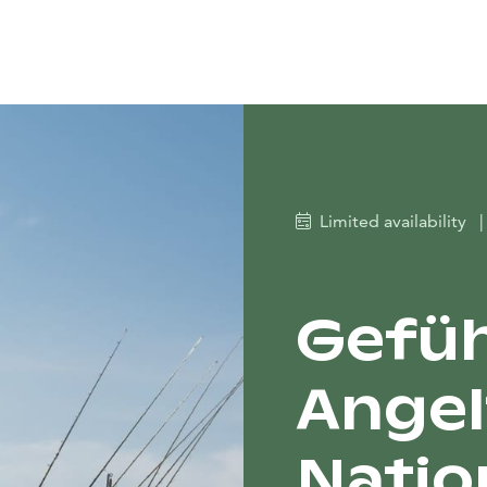
Limited availability
|
Gefüh
Angel
Natio