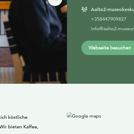
Aalto2-museokesk
+358447909827
info@aalto2.museu
Webseite besuchen
ich köstliche
ir bieten Kaffee,