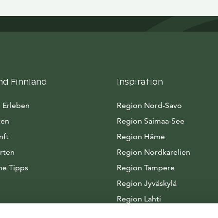
nd Finnland
Inspiration
 Erleben
Region Nord-Savo
ten
Region Saimaa-See
nft
Region Häme
rten
Region Nordkarelien
he Tipps
Region Tampere
Region Jyväskylä
Region Lahti
Arktisches Seenland