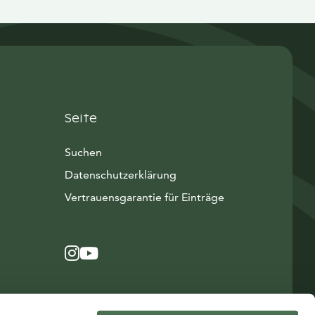
Seite
Suchen
Datenschutzerklärung
Vertrauensgarantie für Einträge
Instagram
Avautuu uuteen ikkunaan
YouTube
Avautuu uuteen ikkunaan