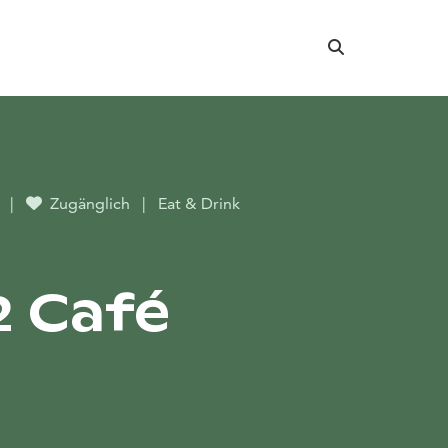
Suche
r
|
Zugänglich
|
Eat & Drink
2 Café