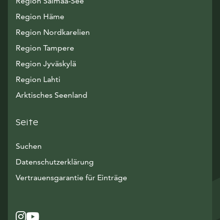
Region Saimaa-See
Region Häme
Region Nordkarelien
Region Tampere
Region Jyväskylä
Region Lahti
Arktisches Seenland
Seite
Suchen
Datenschutzerklärung
Vertrauensgarantie für Einträge
Instagram
Avautuu uuteen ikkunaan
YouTube
Avautuu uuteen ikkunaan