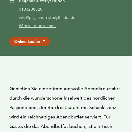
Päijänne-risteilyt Hilden
0103208820
info@paijanne-risteilythilden.fi
Webseite besuchen
Online kaufen
Genießen Sie eine stimmungsvolle Abendkreuzfahrt
durch die wunderschöne Inselwelt des nördlichen
Päijänne-Sees. Im Bordrestaurant mit Schanklizenz
wird ein reichhaltiges Abendbuffet serviert. Für
Gäste, die das Abendbuffet buchen, ist ein Tisch