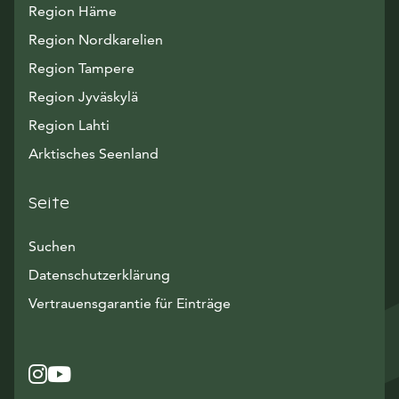
Region Häme
Region Nordkarelien
Region Tampere
Region Jyväskylä
Region Lahti
Arktisches Seenland
Seite
Suchen
Datenschutzerklärung
Vertrauensgarantie für Einträge
Instagram
Avautuu uuteen ikkunaan
YouTube
Avautuu uuteen ikkunaan