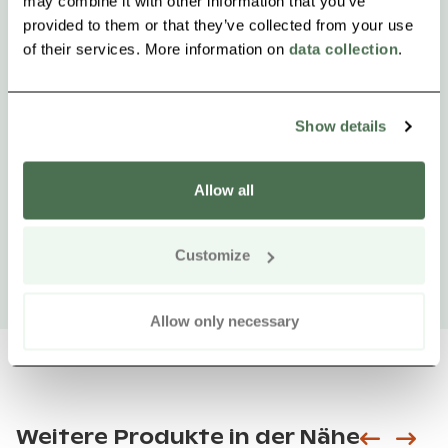
may combine it with other information that you’ve
provided to them or that they’ve collected from your use
of their services. More information on
data collection
.
Show details
Allow all
Customize
Allow only necessary
Weitere Produkte in der Nähe
Siirry e
Sii