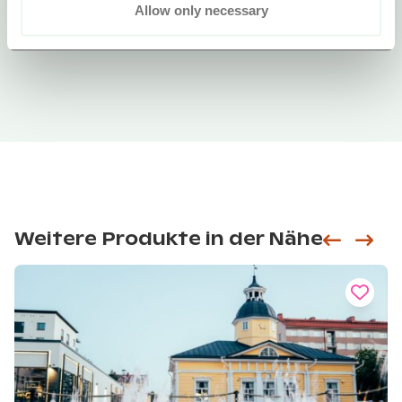
Allow only necessary
Weitere Produkte in der Nähe
Siirry e
Sii