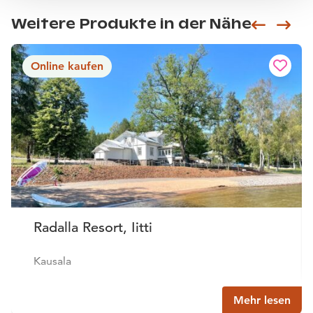
Weitere Produkte in der Nähe
Siirry e
Sii
Online kaufen
Radalla Resort, Iitti
Kausala
Mehr lesen