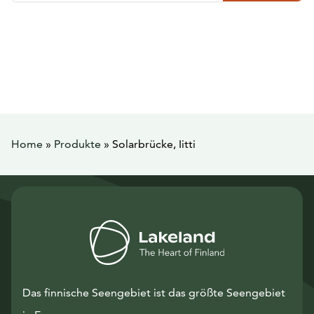
Home
»
Produkte
»
Solarbrücke, Iitti
Das finnische Seengebiet ist das größte Seengebiet