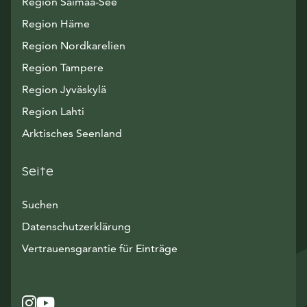
Region Saimaa-See
Region Häme
Region Nordkarelien
Region Tampere
Region Jyväskylä
Region Lahti
Arktisches Seenland
Seite
Suchen
Datenschutzerklärung
Vertrauensgarantie für Einträge
Instagram
Avautuu uuteen ikkunaan
YouTube
Avautuu uuteen ikkunaan