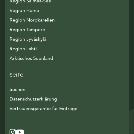
Region Saimaa-See
Region Häme
Region Nordkarelien
Region Tampere
Region Jyväskylä
Region Lahti
Arktisches Seenland
Seite
Suchen
Datenschutzerklärung
Vertrauensgarantie für Einträge
Instagram
Avautuu uuteen ikkunaan
YouTube
Avautuu uuteen ikkunaan