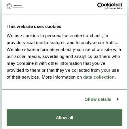
Dienstleistungen in Finnland erbracht wurden und
dadurch finnische Arbeitsplätze geschaffen wurden.
Herzlich willkommen!
This website uses cookies
We use cookies to personalise content and ads, to
provide social media features and to analyse our traffic.
We also share information about your use of our site with
our social media, advertising and analytics partners who
may combine it with other information that you’ve
provided to them or that they’ve collected from your use
of their services. More information on
data collection
.
Show details
Allow all