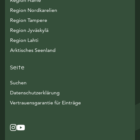
Region Häme
Region Nordkarelien
Region Tampere
Region Jyväskylä
Region Lahti
Arktisches Seenland
Seite
Suchen
Datenschutzerklärung
Vertrauensgarantie für Einträge
Instagram
Avautuu uuteen ikkunaan
YouTube
Avautuu uuteen ikkunaan