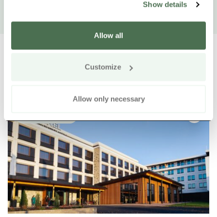
Show details
Allow all
Customize
Weitere Produkte in der Nähe
Siirry e
Sii
Allow only necessary
Online kaufen