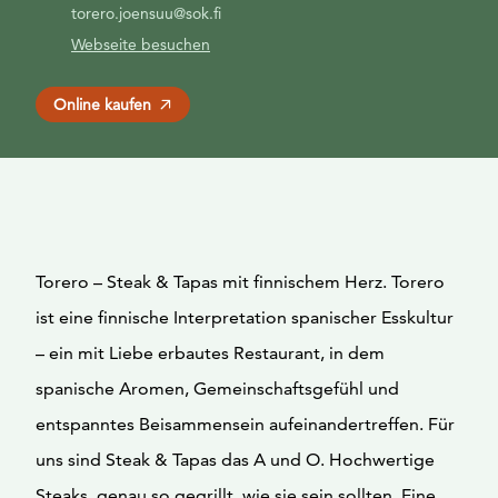
torero.joensuu@sok.fi
Webseite besuchen
Online kaufen
Torero – Steak & Tapas mit finnischem Herz. Torero
ist eine finnische Interpretation spanischer Esskultur
– ein mit Liebe erbautes Restaurant, in dem
spanische Aromen, Gemeinschaftsgefühl und
entspanntes Beisammensein aufeinandertreffen. Für
uns sind Steak & Tapas das A und O. Hochwertige
Steaks, genau so gegrillt, wie sie sein sollten. Eine