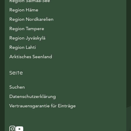
Region Saimaa-See
Region Häme
Region Nordkarelien
Region Tampere
Region Jyväskylä
Region Lahti
Arktisches Seenland
Seite
Suchen
Datenschutzerklärung
Vertrauensgarantie für Einträge
Instagram
Avautuu uuteen ikkunaan
YouTube
Avautuu uuteen ikkunaan