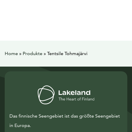
Home
»
Produkte
»
Tentsile Tohmajärvi
Das finnische Seengebiet ist das größte Seengebiet
in Europa.