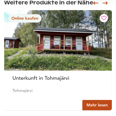
Weitere Produkte in der Nähe
Siirry e
Sii
Online kaufen
Unterkunft in Tohmajärvi
Tohmajärvi
Mehr lesen