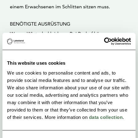
einem Erwachsenen im Schlitten sitzen muss.
BENÖTIGTE AUSRÜSTUNG
Warme Winterbekleidung. Bei Bedarf können
Kunden bei Wild Wood Husky einen Eisangleranzug,
Winterstiefel und Fäustlinge ausleihen.
This website uses cookies
WEITERE INFORMATIONEN
We use cookies to personalise content and ads, to
provide social media features and to analyse our traffic.
Die Huskysafari wird von Wild Wood Husky Oy in
We also share information about your use of our site with
Juuka durchgeführt.
our social media, advertising and analytics partners who
may combine it with other information that you’ve
provided to them or that they’ve collected from your use
of their services. More information on
data collection
.