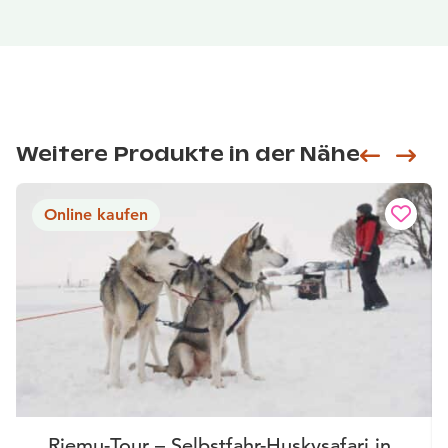
Weitere Produkte in der Nähe
Siirry e
Sii
Online kaufen
Riemu-Tour – Selbstfahr-Huskysafari in