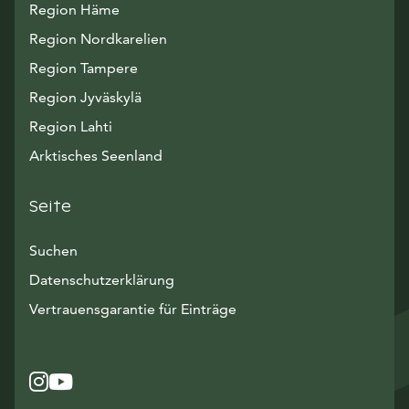
Region Häme
Region Nordkarelien
Region Tampere
Region Jyväskylä
Region Lahti
Arktisches Seenland
Seite
Suchen
Datenschutzerklärung
Vertrauensgarantie für Einträge
Instagram
Avautuu uuteen ikkunaan
YouTube
Avautuu uuteen ikkunaan