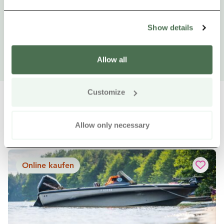
Show details
Allow all
Customize
Allow only necessary
Weitere Produkte in der Nähe
Siirry e
Sii
Online kaufen