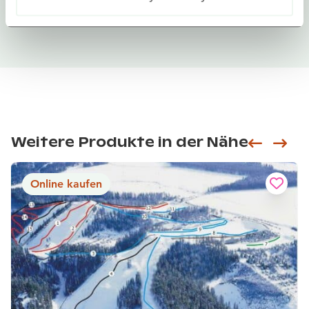
Weitere Produkte in der Nähe
Siirry e
Sii
Online kaufen