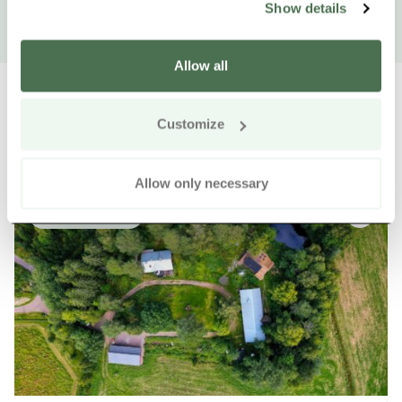
Show details
Allow all
Customize
Weitere Produkte in der Nähe
Siirry e
Sii
Allow only necessary
Online kaufen