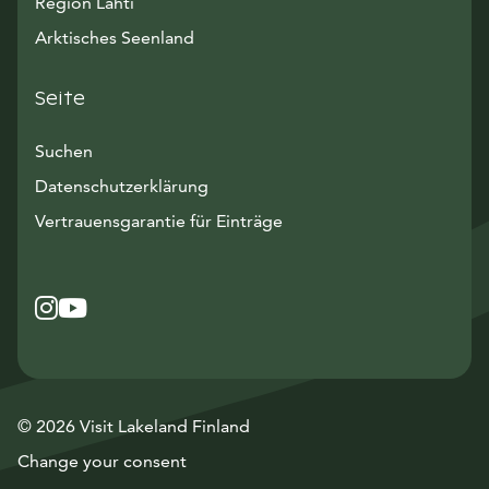
Region Lahti
Arktisches Seenland
Seite
Suchen
Datenschutzerklärung
Vertrauensgarantie für Einträge
Instagram
Avautuu uuteen ikkunaan
YouTube
Avautuu uuteen ikkunaan
© 2026 Visit Lakeland Finland
Change your consent