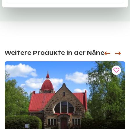
Weitere Produkte in der Nähe
Siirry e
Sii