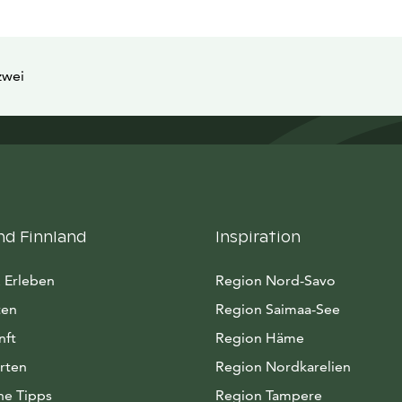
zwei
nd Finnland
Inspiration
 Erleben
Region Nord-Savo
ten
Region Saimaa-See
nft
Region Häme
rten
Region Nordkarelien
he Tipps
Region Tampere