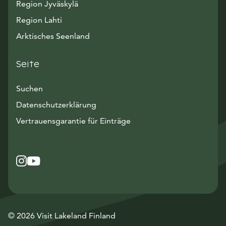
Region Jyväskylä
Region Lahti
Arktisches Seenland
Seite
Suchen
Datenschutzerklärung
Vertrauensgarantie für Einträge
Instagram
Avautuu uuteen ikkunaan
YouTube
Avautuu uuteen ikkunaan
© 2026 Visit Lakeland Finland